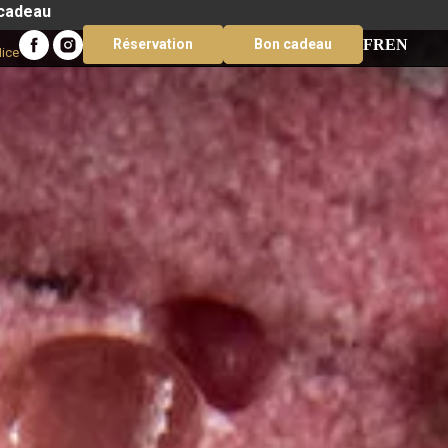
 cadeau
FR
EN
Réservation
Bon cadeau
Nice