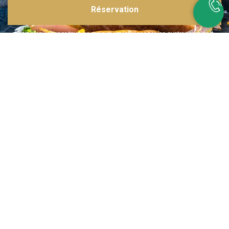
Réservation
Inspirations multiples
Notre menu change tous les mois et est influencé par les quatre coins de la
France et du monde !
Emplacement idéal
Le restaurant est situé dans une rue calme, au port de Nice. Vous aurez le
choix entre dîner en salle ou en terrasse.
La cuisine
d'un Niçois passionné