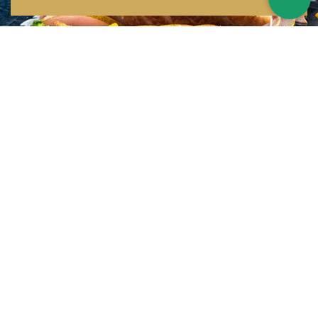
Inspirations multiples
Notre menu change tous les mois et est influencé par les quatre coins de la
France et du monde !
Emplacement idéal
Le restaurant est situé dans une rue calme, au port de Nice. Vous aurez le
choix entre dîner en salle ou en terrasse.
La cuisine
d'un Niçois passionné