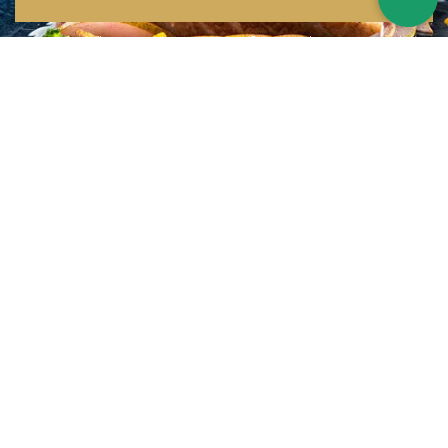
Inspirations multiples
Notre menu change tous les mois et est influencé par les quatre coins de la
France et du monde !
Emplacement idéal
Le restaurant est situé dans une rue calme, au port de Nice. Vous aurez le
choix entre dîner en salle ou en terrasse.
La cuisine
d'un Niçois passionné