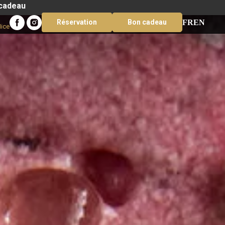
 cadeau
FR
EN
Réservation
Bon cadeau
Nice