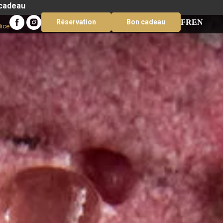
 cadeau
FR
EN
Réservation
Bon cadeau
Nice