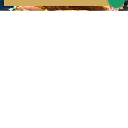
Inspirations multiples
Notre menu change tous les mois et est influencé par les quatre coins de la
France et du monde !
Emplacement idéal
Le restaurant est situé dans une rue calme, au port de Nice. Vous aurez le
choix entre dîner en salle ou en terrasse.
La cuisine
d'un Niçois passionné