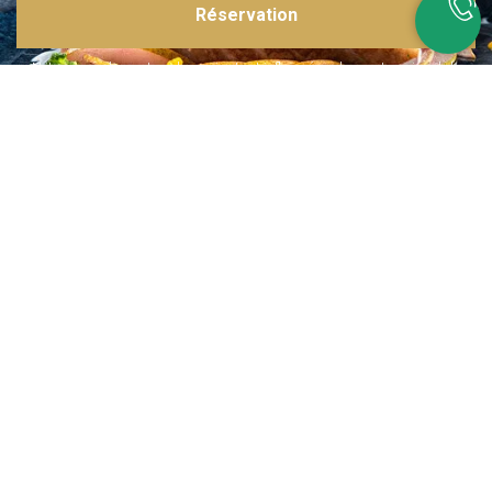
Réservation
Inspirations multiples
Notre menu change tous les mois et est influencé par les quatre coins de la
France et du monde !
Emplacement idéal
Le restaurant est situé dans une rue calme, au port de Nice. Vous aurez le
choix entre dîner en salle ou en terrasse.
La cuisine
d'un Niçois passionné