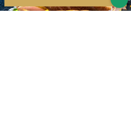
Inspirations multiples
Notre menu change tous les mois et est influencé par les quatre coins de la
France et du monde !
Emplacement idéal
Le restaurant est situé dans une rue calme, au port de Nice. Vous aurez le
choix entre dîner en salle ou en terrasse.
La cuisine
d'un Niçois passionné