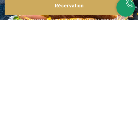
Réservation
Inspirations multiples
Notre menu change tous les mois et est influencé par les quatre coins de la
France et du monde !
Emplacement idéal
Le restaurant est situé dans une rue calme, au port de Nice. Vous aurez le
choix entre dîner en salle ou en terrasse.
La cuisine
d'un Niçois passionné