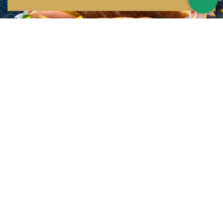
Inspirations multiples
Notre menu change tous les mois et est influencé par les quatre coins de la
France et du monde !
Emplacement idéal
Le restaurant est situé dans une rue calme, au port de Nice. Vous aurez le
choix entre dîner en salle ou en terrasse.
La cuisine
d'un Niçois passionné